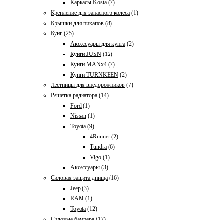
Каркасы Kosta
(7)
Крепление для запасного колеса
(1)
Крышки для пикапов
(8)
Кунг
(25)
Аксессуары для кунга
(2)
Кунги JUSN
(12)
Кунги MANx4
(7)
Кунги TURNKEEN
(2)
Лестницы для внедорожников
(7)
Решетка радиатора
(14)
Ford
(1)
Nissan
(1)
Toyota
(9)
4Runner
(2)
Tundra
(6)
Vigo
(1)
Аксессуары
(3)
Силовая защита днища
(16)
Jeep
(3)
RAM
(1)
Toyota
(12)
Силовые бампера
(17)