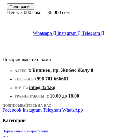
Минимальная
Максимальная
Фильтрация
цена
цена
Цена:
3 000 сом
—
36 000 сом
Whatsapp
Instagram
Telegram
Покоряй вместе с нами
г. Бишкек, пр. Жибек-Жолу 8
АДРЕС:
+996 701 666661
ТЕЛЕФОН:
info@4x4.kg
ПОЧТА:
c 10.00 до 18.00
ГРАФИК РАБОТЫ:
ПОДПИСЫВАЙТЕСЬ НА НАС
Facebook
Instagram
Telegram
WhatsApp
Категории
Портативные электростанции