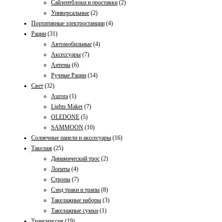
Сайлентблоки и проставки
(2)
Универсальные
(2)
Портативные электростанции
(4)
Рации
(31)
Автомобильные
(4)
Аксессуары
(7)
Антены
(6)
Ручные Рации
(14)
Свет
(32)
Aurora
(1)
Lights Maker
(7)
OLEDONE
(5)
SAMMOON
(10)
Солнечные панели и акссесуары
(16)
Такелаж
(25)
Динамический трос
(2)
Лопаты
(4)
Стропы
(7)
Сэнд траки и трапы
(8)
Такелажные наборы
(3)
Такелажные сумки
(1)
Трансмиссия
(19)