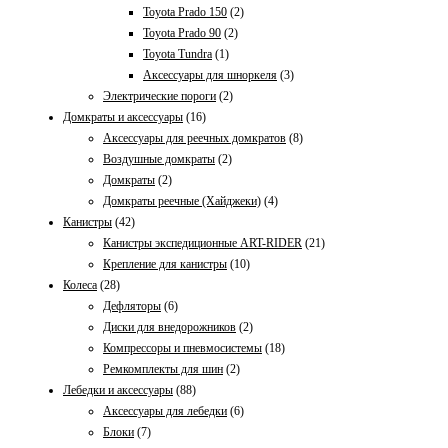
Toyota Prado 150
(2)
Toyota Prado 90
(2)
Toyota Tundra
(1)
Аксессуары для шноркеля
(3)
Электрические пороги
(2)
Домкраты и аксессуары
(16)
Aксессуары для реечных домкратов
(8)
Воздушные домкраты
(2)
Домкраты
(2)
Домкраты реечные (Хайджеки)
(4)
Канистры
(42)
Канистры экспедиционные ART-RIDER
(21)
Крепление для канистры
(10)
Колеса
(28)
Дефляторы
(6)
Диски для внедорожников
(2)
Компрессоры и пневмосистемы
(18)
Ремкомплекты для шин
(2)
Лебедки и аксессуары
(88)
Аксессуары для лебедки
(6)
Блоки
(7)