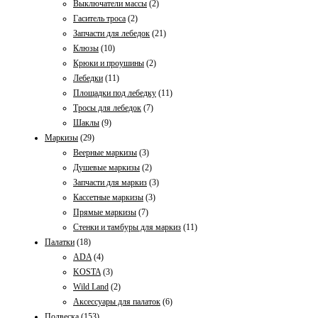
Выключатели массы
(2)
Гаситель тросa
(2)
Запчасти для лебедок
(21)
Клюзы
(10)
Крюки и проушины
(2)
Лебедки
(11)
Площадки под лебедку
(11)
Тросы для лебедок
(7)
Шаклы
(9)
Маркизы
(29)
Веерные маркизы
(3)
Душевые маркизы
(2)
Запчасти для маркиз
(3)
Кассетные маркизы
(3)
Прямые маркизы
(7)
Стенки и тамбуры для маркиз
(11)
Палатки
(18)
ADA
(4)
KOSTA
(3)
Wild Land
(2)
Аксессуары для палаток
(6)
Подвеска
(153)