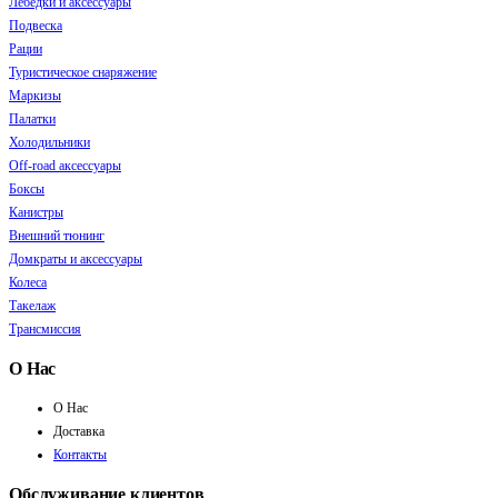
Лебедки и аксессуары
Подвеска
Рации
Туристическое снаряжение
Маркизы
Палатки
Холодильники
Off-road аксессуары
Боксы
Канистры
Внешний тюнинг
Домкраты и аксессуары
Колеса
Такелаж
Трансмиссия
О Нас
О Нас
Доставка
Контакты
Обслуживание клиентов