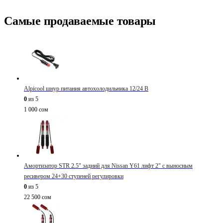
Самые продаваемые товары
Alpicool шнур питания автохолодильника 12/24 В
0
из 5
1 000
сом
Амортизатор STR 2.5" задний для Nissan Y61 лифт 2" с выносным
ресивером 24+30 ступеней регулировки
0
из 5
22 500
сом