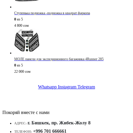
Ступенька подножка -подножка в квадрат фаркопа
0
из 5
4 800
сом
МОЛЕ панели для экспедиционного багажника 4Runner 285
0
из 5
22 000
сом
Whatsapp
Instagram
Telegram
Покоряй вместе с нами
г. Бишкек, пр. Жибек-Жолу 8
АДРЕС:
+996 701 666661
ТЕЛЕФОН: