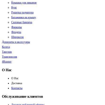
Крышки для пикапов
Кунг
Решетка радиатора
Багажники на крышу
Силовые бампера
Фаркопы
Фендера
Шноркеля
Домкраты и аксессуары
Колеса
Такелаж
Трансмиссия
4Runner
О Нас
О Нас
Доставка
Контакты
Обслуживание клиентов
Договор публичной оферты