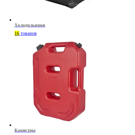
Холодильники
16
товаров
Канистры