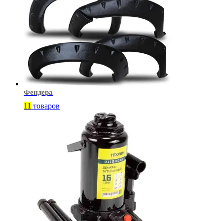
Фендера
11
товаров