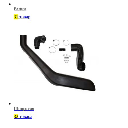
Рации
31
товар
Шноркеля
32
товара