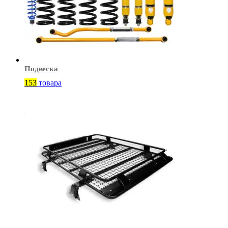
Подвеска
153
товара