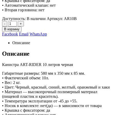
• Крышка с фиксатором: да
• Автоматический клапан: нет
• Вторая горловина: нет
Доступность:
В наличии
Артикул:
AR10B
-
+
В корзину
Facebook
Email
WhatsApp
Описание
Описание
Канистра ART-RIDER 10 литров черная
Габаритные размеры: 580 мм х 350 мм х 85 мм.
• Фактический объем: 10л.
• Вес: 2 кг.
• Цвет: Черный, красный, синий, желтый, оранжевый и хаки
• Материал — высокопрочный полимерный материал
(пищевой пластик и краситель).
• Температура эксплуатации от -45 до +55.
• Носик в комплекте: нет(да) — в зависимости от товара
• Крышка с фиксатором: да
• Автоматический клапан: нет