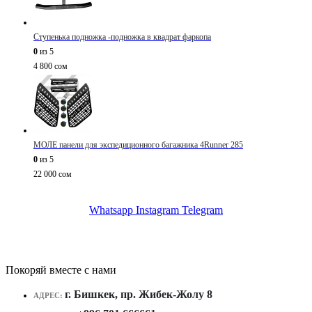
Ступенька подножка -подножка в квадрат фаркопа
0
из 5
4 800
сом
МОЛЕ панели для экспедиционного багажника 4Runner 285
0
из 5
22 000
сом
Whatsapp
Instagram
Telegram
Покоряй вместе с нами
г. Бишкек, пр. Жибек-Жолу 8
АДРЕС: