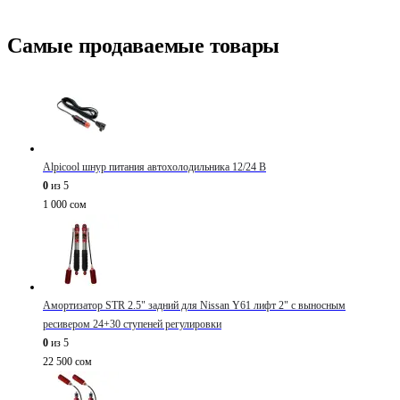
Самые продаваемые товары
Alpicool шнур питания автохолодильника 12/24 В
0
из 5
1 000
сом
Амортизатор STR 2.5" задний для Nissan Y61 лифт 2" с выносным
ресивером 24+30 ступеней регулировки
0
из 5
22 500
сом