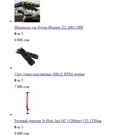
Шноркель для Toyota 4Runner 215 2003-2009
0
из 5
6 800
сом
Сенд-траки пластиковые 108х31 RTK6 черные
0
из 5
7 000
сом
Реечный домкрат 3т High Jack 60" (1500мм) 155-1350мм
0
из 5
9 000
сом