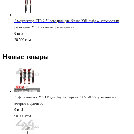
Амортизатор STR 2.5″ передний для Nissan Y61 лифт 4″ с выносным
ресивером 24+36 ступеней регулировки
0
из 5
20 500
сом
Новые товары
Лифт комплект 2" STR для Toyota Sequoia 2009-2022 с усиленными
амортизаторами 30
0
из 5
90 000
сом