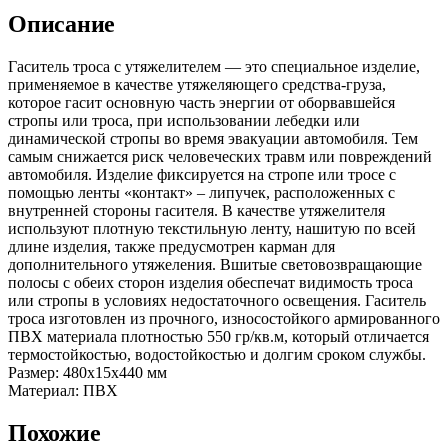
Описание
Гаситель троса с утяжелителем — это специальное изделие,
применяемое в качестве утяжеляющего средства-груза,
которое гасит основную часть энергии от оборвавшейся
стропы или троса, при использовании лебедки или
динамической стропы во время эвакуации автомобиля. Тем
самым снижается риск человеческих травм или повреждений
автомобиля. Изделие фиксируется на стропе или тросе с
помощью ленты «контакт» – липучек, расположенных с
внутренней стороны гасителя. В качестве утяжелителя
используют плотную текстильную ленту, нашитую по всей
длине изделия, также предусмотрен карман для
дополнительного утяжеления. Вшитые световозвращающие
полосы с обеих сторон изделия обеспечат видимость троса
или стропы в условиях недостаточного освещения. Гаситель
троса изготовлен из прочного, износостойкого армированного
ПВХ материала плотностью 550 гр/кв.м, который отличается
термостойкостью, водостойкостью и долгим сроком службы.
Размер: 480х15х440 мм
Материал: ПВХ
Похожие