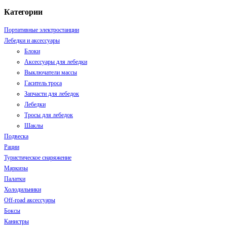
Категории
Портативные электростанции
Лебедки и аксессуары
Блоки
Аксессуары для лебедки
Выключатели массы
Гаситель тросa
Запчасти для лебедок
Лебедки
Тросы для лебедок
Шаклы
Подвеска
Рации
Туристическое снаряжение
Маркизы
Палатки
Холодильники
Off-road аксессуары
Боксы
Канистры