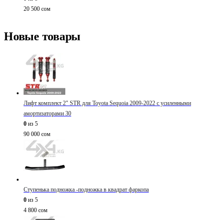
20 500
сом
Новые товары
Лифт комплект 2" STR для Toyota Sequoia 2009-2022 с усиленными
амортизаторами 30
0
из 5
90 000
сом
Ступенька подножка -подножка в квадрат фаркопа
0
из 5
4 800
сом