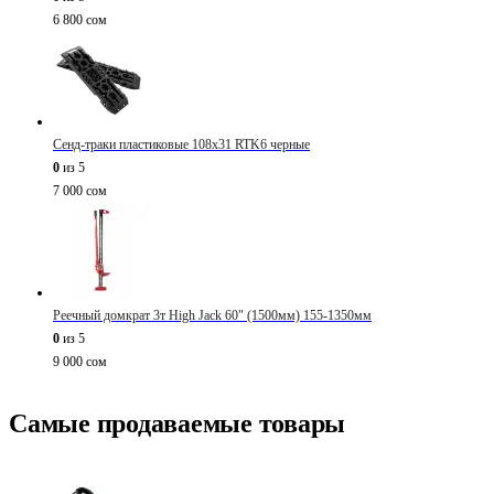
6 800
сом
Сенд-траки пластиковые 108х31 RTK6 черные
0
из 5
7 000
сом
Реечный домкрат 3т High Jack 60" (1500мм) 155-1350мм
0
из 5
9 000
сом
Самые продаваемые товары