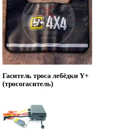
Гаситель троса лебёдки Y+
(тросогаситель)