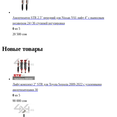
Амортизатор STR 2.5″ передний для Nissan Y61 лифт 4″ с выносным
ресивером 24+36 ступеней регулировки
0
из 5
20 500
сом
Новые товары
Лифт комплект 2" STR для Toyota Sequoia 2009-2022 с усиленными
амортизаторами 30
0
из 5
90 000
сом