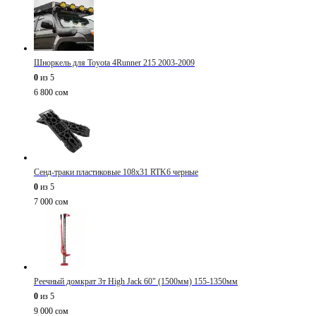
Шноркель для Toyota 4Runner 215 2003-2009
0
из 5
6 800
сом
Сенд-траки пластиковые 108х31 RTK6 черные
0
из 5
7 000
сом
Реечный домкрат 3т High Jack 60" (1500мм) 155-1350мм
0
из 5
9 000
сом