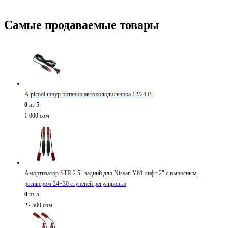
Самые продаваемые товары
Alpicool шнур питания автохолодильника 12/24 В
0
из 5
1 000
сом
Амортизатор STR 2.5" задний для Nissan Y61 лифт 2" с выносным
ресивером 24+30 ступеней регулировки
0
из 5
22 500
сом