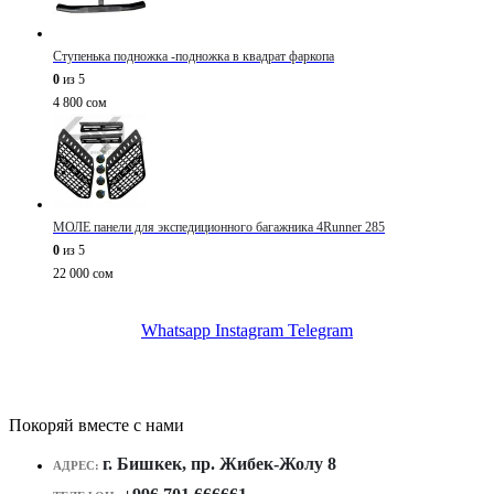
Ступенька подножка -подножка в квадрат фаркопа
0
из 5
4 800
сом
МОЛЕ панели для экспедиционного багажника 4Runner 285
0
из 5
22 000
сом
Whatsapp
Instagram
Telegram
Покоряй вместе с нами
г. Бишкек, пр. Жибек-Жолу 8
АДРЕС: