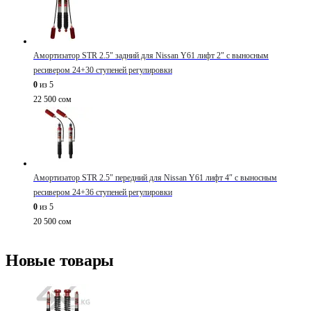
Амортизатор STR 2.5" задний для Nissan Y61 лифт 2" с выносным
ресивером 24+30 ступеней регулировки
0
из 5
22 500
сом
Амортизатор STR 2.5″ передний для Nissan Y61 лифт 4″ с выносным
ресивером 24+36 ступеней регулировки
0
из 5
20 500
сом
Новые товары