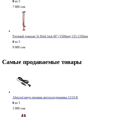
0
из 5
7 000
сом
Реечный домкрат 3т High Jack 60" (1500мм) 155-1350мм
0
из 5
9 000
сом
Самые продаваемые товары
Alpicool шнур питания автохолодильника 12/24 В
0
из 5
1 000
сом