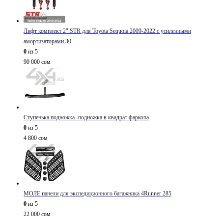
Лифт комплект 2" STR для Toyota Sequoia 2009-2022 с усиленными
амортизаторами 30
0
из 5
90 000
сом
Ступенька подножка -подножка в квадрат фаркопа
0
из 5
4 800
сом
МОЛЕ панели для экспедиционного багажника 4Runner 285
0
из 5
22 000
сом