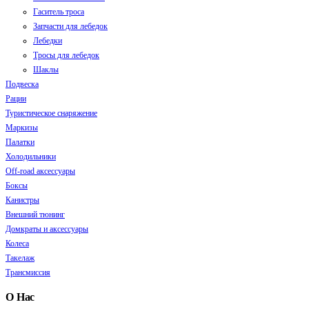
Гаситель тросa
Запчасти для лебедок
Лебедки
Тросы для лебедок
Шаклы
Подвеска
Рации
Туристическое снаряжение
Маркизы
Палатки
Холодильники
Off-road аксессуары
Боксы
Канистры
Внешний тюнинг
Домкраты и аксессуары
Колеса
Такелаж
Трансмиссия
О Нас