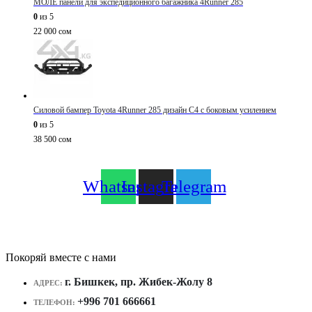
МОЛЕ панели для экспедиционного багажника 4Runner 285
0
из 5
22 000
сом
Силовой бампер Toyota 4Runner 285 дизайн C4 с боковым усилением
0
из 5
38 500
сом
Whatsapp
Instagram
Telegram
Покоряй вместе с нами
г. Бишкек, пр. Жибек-Жолу 8
АДРЕС:
+996 701 666661
ТЕЛЕФОН: