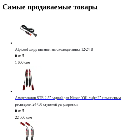
Самые продаваемые товары
Alpicool шнур питания автохолодильника 12/24 В
0
из 5
1 000
сом
Амортизатор STR 2.5" задний для Nissan Y61 лифт 2" с выносным
ресивером 24+30 ступеней регулировки
0
из 5
22 500
сом