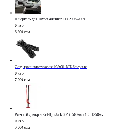
Шноркель для Toyota 4Runner 215 2003-2009
0
из 5
6 800
сом
Сенд-траки пластиковые 108х31 RTK6 черные
0
из 5
7 000
сом
Реечный домкрат 3т High Jack 60" (1500мм) 155-1350мм
0
из 5
9 000
сом