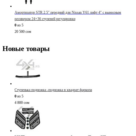
Амортизатор STR 2.5″ передний для Nissan Y61 лифт 4″ с выносным
ресивером 24+36 ступеней регулировки
0
из 5
20 500
сом
Новые товары
Ступенька подножка -подножка в квадрат фаркопа
0
из 5
4 800
сом