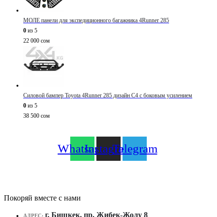
МОЛЕ панели для экспедиционного багажника 4Runner 285
0
из 5
22 000
сом
Силовой бампер Toyota 4Runner 285 дизайн C4 с боковым усилением
0
из 5
38 500
сом
Whatsapp
Instagram
Telegram
Покоряй вместе с нами
г. Бишкек, пр. Жибек-Жолу 8
АДРЕС: