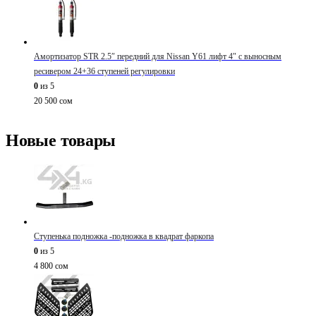
Амортизатор STR 2.5″ передний для Nissan Y61 лифт 4″ с выносным
ресивером 24+36 ступеней регулировки
0
из 5
20 500
сом
Новые товары
Ступенька подножка -подножка в квадрат фаркопа
0
из 5
4 800
сом