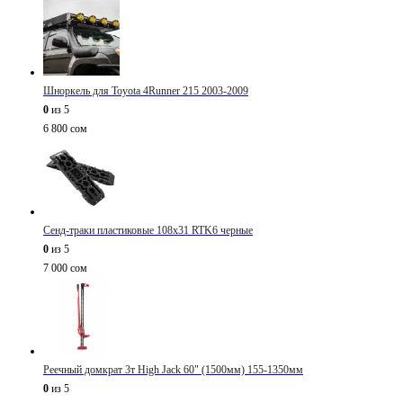
Шноркель для Toyota 4Runner 215 2003-2009
0
из 5
6 800
сом
Сенд-траки пластиковые 108х31 RTK6 черные
0
из 5
7 000
сом
Реечный домкрат 3т High Jack 60" (1500мм) 155-1350мм
0
из 5