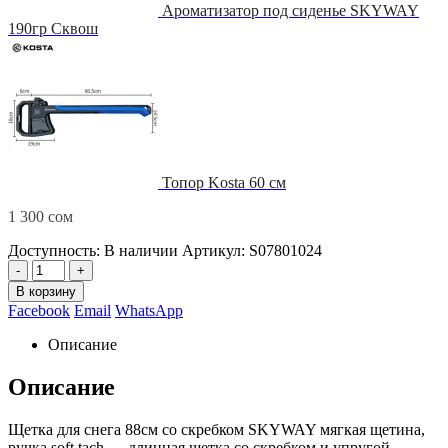
Ароматизатор под сиденье SKYWAY
190гр Сквош
Топор Kosta 60 см
1 300
сом
Доступность:
В наличии
Артикул:
S07801024
-
+
В корзину
Facebook
Email
WhatsApp
Описание
Описание
Щетка для снега 88см cо скребком SKYWAY мягкая щетина,
ручка soft tach — длинная щетка со скребком и упругой