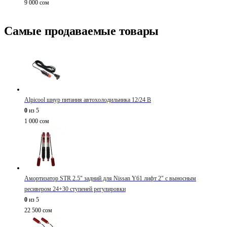
9 000
сом
Самые продаваемые товары
Alpicool шнур питания автохолодильника 12/24 В
0
из 5
1 000
сом
Амортизатор STR 2.5" задний для Nissan Y61 лифт 2" с выносным
ресивером 24+30 ступеней регулировки
0
из 5
22 500
сом