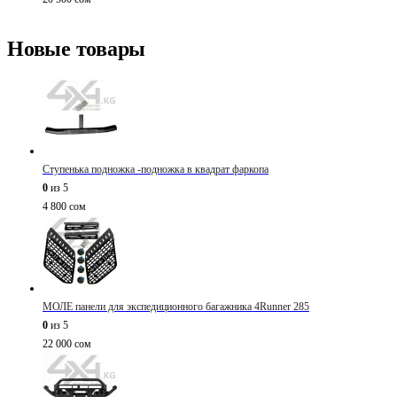
Новые товары
Ступенька подножка -подножка в квадрат фаркопа
0
из 5
4 800
сом
МОЛЕ панели для экспедиционного багажника 4Runner 285
0
из 5
22 000
сом