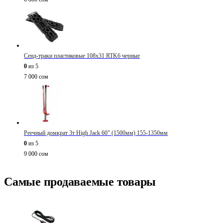
Сенд-траки пластиковые 108х31 RTK6 черные
0
из 5
7 000
сом
Реечный домкрат 3т High Jack 60" (1500мм) 155-1350мм
0
из 5
9 000
сом
Самые продаваемые товары