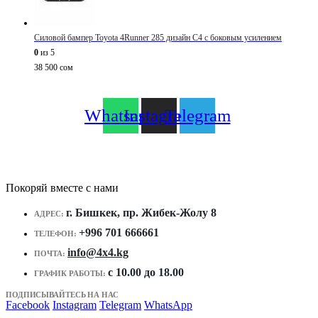
Силовой бампер Toyota 4Runner 285 дизайн C4 с боковым усилением
0
из 5
38 500
сом
Whatsapp
Instagram
Telegram
Покоряй вместе с нами
г. Бишкек, пр. Жибек-Жолу 8
АДРЕС:
+996 701 666661
ТЕЛЕФОН:
info@4x4.kg
ПОЧТА:
c 10.00 до 18.00
ГРАФИК РАБОТЫ:
ПОДПИСЫВАЙТЕСЬ НА НАС
Facebook
Instagram
Telegram
WhatsApp