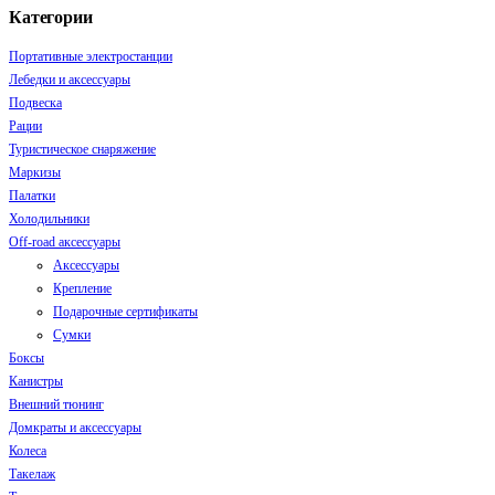
Категории
Портативные электростанции
Лебедки и аксессуары
Подвеска
Рации
Туристическое снаряжение
Маркизы
Палатки
Холодильники
Off-road аксессуары
Аксессуары
Крепление
Подарочные сертификаты
Сумки
Боксы
Канистры
Внешний тюнинг
Домкраты и аксессуары
Колеса
Такелаж