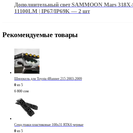
Дополнительный свет SAMMOON Mars 318X-9D 
11100LM | IP67/IP69K — 2 шт
Рекомендуемые товары
Шноркель для Toyota 4Runner 215 2003-2009
0
из 5
6 800
сом
Сенд-траки пластиковые 108х31 RTK6 черные
0
из 5