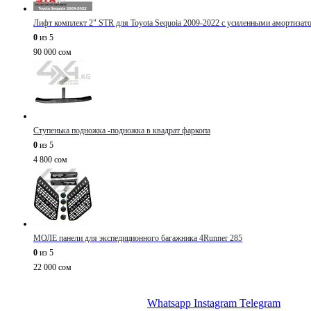
Лифт комплект 2" STR для Toyota Sequoia 2009-2022 с усиленными амортизат
0
из 5
90 000
сом
Ступенька подножка -подножка в квадрат фаркопа
0
из 5
4 800
сом
МОЛЕ панели для экспедиционного багажника 4Runner 285
0
из 5
22 000
сом
Whatsapp
Instagram
Telegram