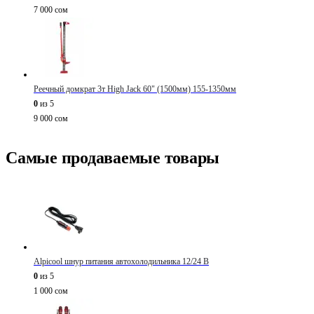
7 000
сом
Реечный домкрат 3т High Jack 60" (1500мм) 155-1350мм
0
из 5
9 000
сом
Самые продаваемые товары
Alpicool шнур питания автохолодильника 12/24 В
0
из 5
1 000
сом