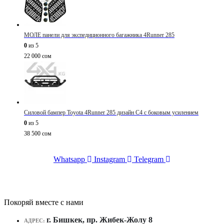
МОЛЕ панели для экспедиционного багажника 4Runner 285
0
из 5
22 000
сом
Силовой бампер Toyota 4Runner 285 дизайн C4 с боковым усилением
0
из 5
38 500
сом
Whatsapp
Instagram
Telegram
Покоряй вместе с нами
г. Бишкек, пр. Жибек-Жолу 8
АДРЕС: