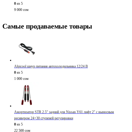
0
из 5
9 000
сом
Самые продаваемые товары
Alpicool шнур питания автохолодильника 12/24 В
0
из 5
1 000
сом
Амортизатор STR 2.5" задний для Nissan Y61 лифт 2" с выносным
ресивером 24+30 ступеней регулировки
0
из 5
22 500
сом