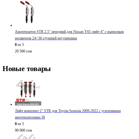
Амортизатор STR 2.5″ передний для Nissan Y61 лифт 4″ с выносным
ресивером 24+36 ступеней регулировки
0
из 5
20 500
сом
Новые товары
Лифт комплект 2" STR для Toyota Sequoia 2009-2022 с усиленными
амортизаторами 30
0
из 5
90 000
сом