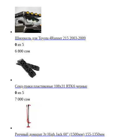
Шноркель для Toyota 4Runner 215 2003-2009
0
из 5
6 800
сом
Сенд-траки пластиковые 108х31 RTK6 черные
0
из 5
7 000
сом
Реечный домкрат 3т High Jack 60" (1500мм) 155-1350мм