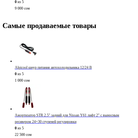
0
из 5
9 000
сом
Самые продаваемые товары
Alpicool шнур питания автохолодильника 12/24 В
0
из 5
1 000
сом
Амортизатор STR 2.5" задний для Nissan Y61 лифт 2" с выносным
ресивером 24+30 ступеней регулировки
0
из 5
22 500
сом