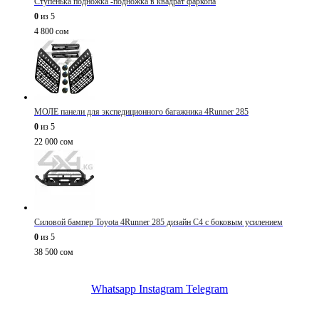
Ступенька подножка -подножка в квадрат фаркопа
0
из 5
4 800
сом
МОЛЕ панели для экспедиционного багажника 4Runner 285
0
из 5
22 000
сом
Силовой бампер Toyota 4Runner 285 дизайн C4 с боковым усилением
0
из 5
38 500
сом
Whatsapp
Instagram
Telegram