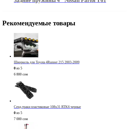
Задние пружины 4″ Nissan Partol Y61
Рекомендуемые товары
Шноркель для Toyota 4Runner 215 2003-2009
0
из 5
6 800
сом
Сенд-траки пластиковые 108х31 RTK6 черные
0
из 5
7 000
сом