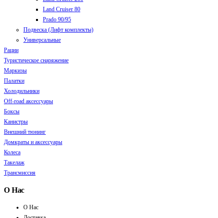
Land Cruiser 80
Prado 90/95
Подвеска (Лифт комплекты)
Универсальные
Рации
Туристическое снаряжение
Маркизы
Палатки
Холодильники
Off-road аксессуары
Боксы
Канистры
Внешний тюнинг
Домкраты и аксессуары
Колеса
Такелаж
Трансмиссия
О Нас
О Нас
Доставка