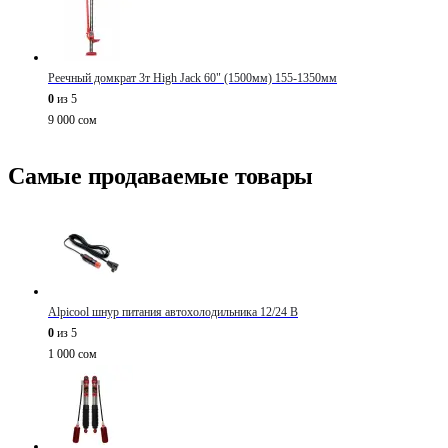
Реечный домкрат 3т High Jack 60" (1500мм) 155-1350мм
0
из 5
9 000
сом
Самые продаваемые товары
Alpicool шнур питания автохолодильника 12/24 В
0
из 5
1 000
сом