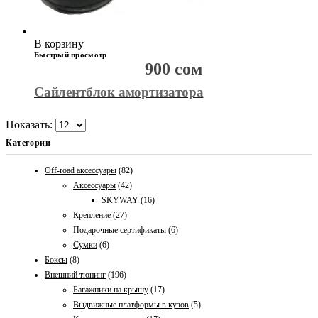
В корзину
Быстрый просмотр
900
сом
Сайлентблок амортизатора
Показать:
Категории
Off-road аксессуары
(82)
Аксессуары
(42)
SKYWAY
(16)
Крепление
(27)
Подарочные сертификаты
(6)
Сумки
(6)
Боксы
(8)
Внешний тюнинг
(196)
Багажники на крышу
(17)
Выдвижные платформы в кузов
(5)