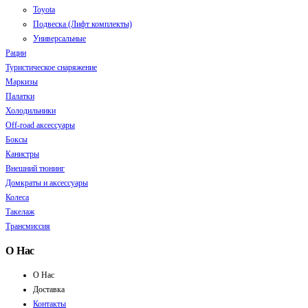
Toyota
Подвеска (Лифт комплекты)
Универсальные
Рации
Туристическое снаряжение
Маркизы
Палатки
Холодильники
Off-road аксессуары
Боксы
Канистры
Внешний тюнинг
Домкраты и аксессуары
Колеса
Такелаж
Трансмиссия
О Нас
О Нас
Доставка
Контакты