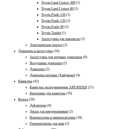
Toyota Land Cruiser 300
(1)
Toyota Land Cruiser 80
(2)
Toyota Prado 120
(1)
Toyota Prado 150
(2)
Toyota Prado 90
(2)
Toyota Tundra
(1)
Аксессуары для шноркеля
(3)
Электрические пороги
(2)
Домкраты и аксессуары
(16)
Aксессуары для реечных домкратов
(8)
Воздушные домкраты
(2)
Домкраты
(2)
Домкраты реечные (Хайджеки)
(4)
Канистры
(42)
Канистры экспедиционные ART-RIDER
(21)
Крепление для канистры
(10)
Колеса
(28)
Дефляторы
(6)
Диски для внедорожников
(2)
Компрессоры и пневмосистемы
(18)
Ремкомплекты для шин
(2)