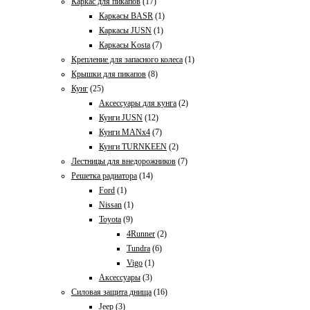
Каркас для пикапов
(17)
Каркасы BASR
(1)
Каркасы JUSN
(1)
Каркасы Kosta
(7)
Крепление для запасного колеса
(1)
Крышки для пикапов
(8)
Кунг
(25)
Аксессуары для кунга
(2)
Кунги JUSN
(12)
Кунги MANx4
(7)
Кунги TURNKEEN
(2)
Лестницы для внедорожников
(7)
Решетка радиатора
(14)
Ford
(1)
Nissan
(1)
Toyota
(9)
4Runner
(2)
Tundra
(6)
Vigo
(1)
Аксессуары
(3)
Силовая защита днища
(16)
Jeep
(3)