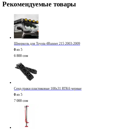
Рекомендуемые товары
Шноркель для Toyota 4Runner 215 2003-2009
0
из 5
6 800
сом
Сенд-траки пластиковые 108х31 RTK6 черные
0
из 5
7 000
сом