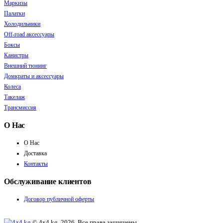
Маркизы
Палатки
Холодильники
Off-road аксессуары
Боксы
Канистры
Внешний тюнинг
Домкраты и аксессуары
Колеса
Такелаж
Трансмиссия
О Нас
О Нас
Доставка
Контакты
Обслуживание клиентов
Договор публичной оферты
© 4x4.kg. 2026. Все права защищены