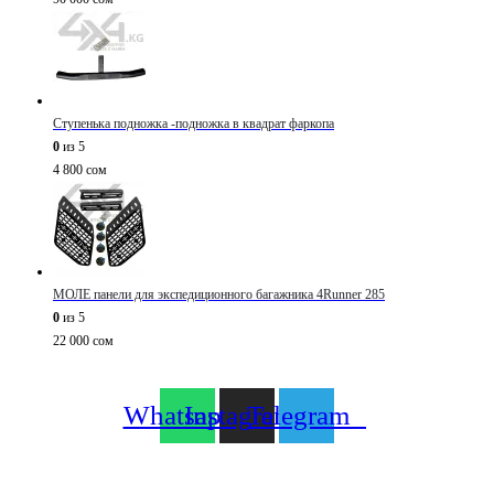
Ступенька подножка -подножка в квадрат фаркопа
0
из 5
4 800
сом
МОЛЕ панели для экспедиционного багажника 4Runner 285
0
из 5
22 000
сом
Whatsapp
Instagram
Telegram