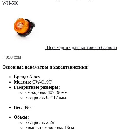
WH-500
Переходник для цангового баллона
4 050
сом
Основные параметры и характеристики:
Бренд:
Alocs
Модель:
CW-C19T
Габаритные размеры:
сковорода: 40×190мм
кастрюля: 95×175мм
Вес:
890г
Объем:
кастрюля: 2,2л
крышка-сковорода: 19см