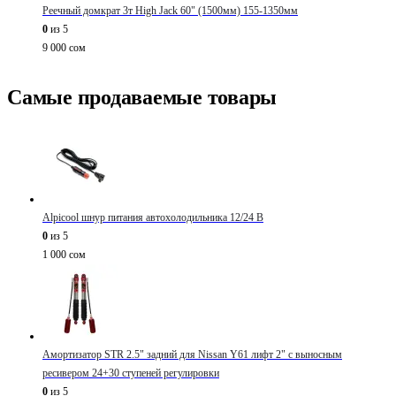
Реечный домкрат 3т High Jack 60" (1500мм) 155-1350мм
0
из 5
9 000
сом
Самые продаваемые товары
Alpicool шнур питания автохолодильника 12/24 В
0
из 5
1 000
сом
Амортизатор STR 2.5" задний для Nissan Y61 лифт 2" с выносным
ресивером 24+30 ступеней регулировки
0
из 5