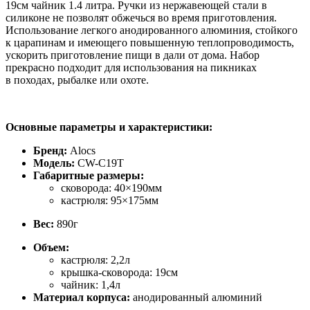
19см чайник 1.4 литра. Ручки из нержавеющей стали в
силиконе не позволят обжечься во время приготовления.
Использование легкого анодированного алюминия, стойкого
к царапинам и имеющего повышенную теплопроводимость,
ускорить приготовление пищи в дали от дома. Набор
прекрасно подходит для использования на пикниках
в походах, рыбалке или охоте.
Основные параметры и характеристики:
Бренд:
Alocs
Модель:
CW-C19T
Габаритные размеры:
сковорода: 40×190мм
кастрюля: 95×175мм
Вес:
890г
Объем:
кастрюля: 2,2л
крышка-сковорода: 19см
чайник: 1,4л
Материал корпуса:
анодированный алюминий