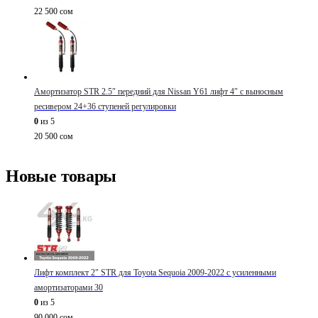
22 500
сом
Амортизатор STR 2.5″ передний для Nissan Y61 лифт 4″ с выносным
ресивером 24+36 ступеней регулировки
0
из 5
20 500
сом
Новые товары
Лифт комплект 2" STR для Toyota Sequoia 2009-2022 с усиленными
амортизаторами 30
0
из 5
90 000
сом