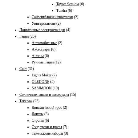
Toyota Sequoia
(6)
Tundra
(6)
Сайлентблоки и проставки
(2)
Универсальные
(2)
Портативные электростанции
(4)
Рации
(26)
Автомобильные
(2)
Аксессуары
(6)
Антены
(6)
Ручные Рации
(12)
Свет
(31)
Lights Maker
(7)
OLEDONE
(5)
SAMMOON
(10)
Солнечные панели и акссесуары
(15)
Такелаж
(22)
Динамический трос
(2)
Лопаты
(3)
Стропы
(6)
Сэнд траки и трапы
(7)
Такелажные наборы
(3)