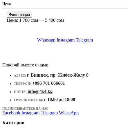
Цена
Минимальная
Максимальная
Фильтрация
цена
цена
Цена:
1 700 сом
—
5 400 сом
Whatsapp
Instagram
Telegram
Покоряй вместе с нами
г. Бишкек, пр. Жибек-Жолу 8
АДРЕС:
+996 701 666661
ТЕЛЕФОН:
info@4x4.kg
ПОЧТА:
c 10.00 до 18.00
ГРАФИК РАБОТЫ:
ПОДПИСЫВАЙТЕСЬ НА НАС
Facebook
Instagram
Telegram
WhatsApp
Категории