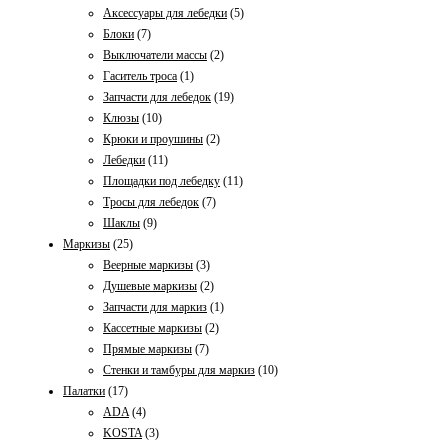
Аксессуары для лебедки
(5)
Блоки
(7)
Выключатели массы
(2)
Гаситель тросa
(1)
Запчасти для лебедок
(19)
Клюзы
(10)
Крюки и проушины
(2)
Лебедки
(11)
Площадки под лебедку
(11)
Тросы для лебедок
(7)
Шаклы
(9)
Маркизы
(25)
Веерные маркизы
(3)
Душевые маркизы
(2)
Запчасти для маркиз
(1)
Кассетные маркизы
(2)
Прямые маркизы
(7)
Стенки и тамбуры для маркиз
(10)
Палатки
(17)
ADA
(4)
KOSTA
(3)