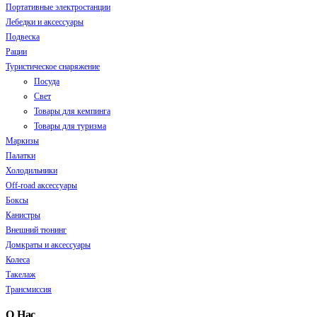
Портативные электростанции
Лебедки и аксессуары
Подвеска
Рации
Туристическое снаряжение
Посуда
Свет
Товары для кемпинга
Товары для туризма
Маркизы
Палатки
Холодильники
Off-road аксессуары
Боксы
Канистры
Внешний тюнинг
Домкраты и аксессуары
Колеса
Такелаж
Трансмиссия
О Нас