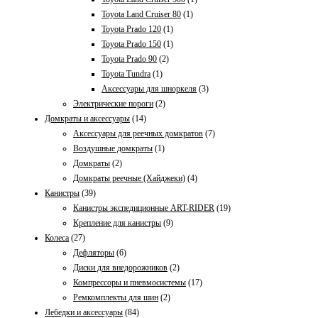
Toyota Land Cruiser 80
(1)
Toyota Prado 120
(1)
Toyota Prado 150
(1)
Toyota Prado 90
(2)
Toyota Tundra
(1)
Аксессуары для шноркеля
(3)
Электрические пороги
(2)
Домкраты и аксессуары
(14)
Aксессуары для реечных домкратов
(7)
Воздушные домкраты
(1)
Домкраты
(2)
Домкраты реечные (Хайджеки)
(4)
Канистры
(39)
Канистры экспедиционные ART-RIDER
(19)
Крепление для канистры
(9)
Колеса
(27)
Дефляторы
(6)
Диски для внедорожников
(2)
Компрессоры и пневмосистемы
(17)
Ремкомплекты для шин
(2)
Лебедки и аксессуары
(84)