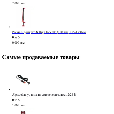
7 000
сом
Реечный домкрат 3т High Jack 60" (1500мм) 155-1350мм
0
из 5
9 000
сом
Самые продаваемые товары
Alpicool шнур питания автохолодильника 12/24 В
0
из 5
1 000
сом