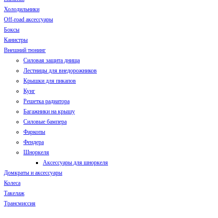
Холодильники
Off-road аксессуары
Боксы
Канистры
Внешний тюнинг
Силовая защита днища
Лестницы для внедорожников
Крышки для пикапов
Кунг
Решетка радиатора
Багажники на крышу
Силовые бампера
Фаркопы
Фендера
Шноркеля
Аксессуары для шноркеля
Домкраты и аксессуары
Колеса
Такелаж
Трансмиссия