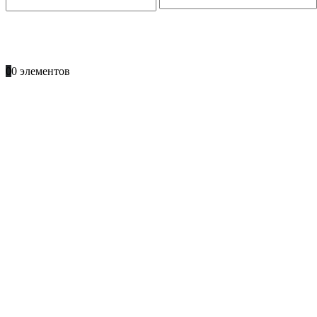
ПОЗВОНИТЕ
+996 701 66 66 61
0
0 элементов