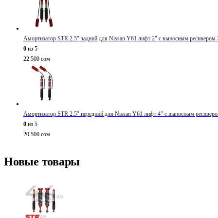
Амортизатор STR 2.5" задний для Nissan Y61 лифт 2" с выносным ресивером 
0
из 5
22 500
сом
Амортизатор STR 2.5″ передний для Nissan Y61 лифт 4″ с выносным ресиверо
0
из 5
20 500
сом
Новые товары