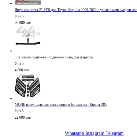
Лифт комплект 2" STR для Toyota Sequoia 2009-2022 с усиленными амортизат
0
из 5
90 000
сом
Ступенька подножка -подножка в квадрат фаркопа
0
из 5
4 800
сом
МОЛЕ панели для экспедиционного багажника 4Runner 285
0
из 5
22 000
сом
Whatsapp
Instagram
Telegram