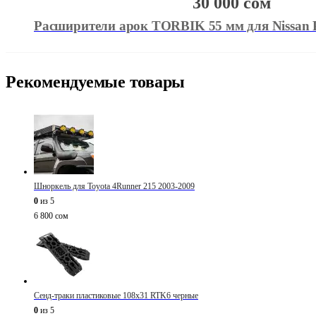
30 000
сом
Расширители арок TORBIK 55 мм для Nissan P
Рекомендуемые товары
Шноркель для Toyota 4Runner 215 2003-2009
0
из 5
6 800
сом
Сенд-траки пластиковые 108х31 RTK6 черные
0
из 5