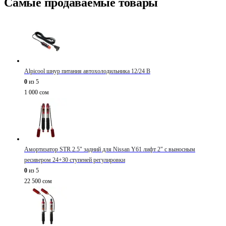
Самые продаваемые товары
Alpicool шнур питания автохолодильника 12/24 В
0
из 5
1 000
сом
Амортизатор STR 2.5" задний для Nissan Y61 лифт 2" с выносным
ресивером 24+30 ступеней регулировки
0
из 5
22 500
сом