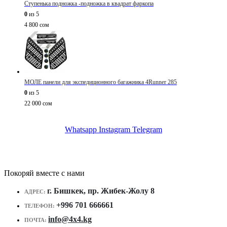
Ступенька подножка -подножка в квадрат фаркопа
0
из 5
4 800
сом
МОЛЕ панели для экспедиционного багажника 4Runner 285
0
из 5
22 000
сом
Whatsapp
Instagram
Telegram
Покоряй вместе с нами
г. Бишкек, пр. Жибек-Жолу 8
АДРЕС:
+996 701 666661
ТЕЛЕФОН:
info@4x4.kg
ПОЧТА: