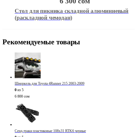
6 300
сом
Cтол для пикника складной алюминиевый
(раскладной чемодан)
Рекомендуемые товары
Шноркель для Toyota 4Runner 215 2003-2009
0
из 5
6 800
сом
Сенд-траки пластиковые 108х31 RTK6 черные