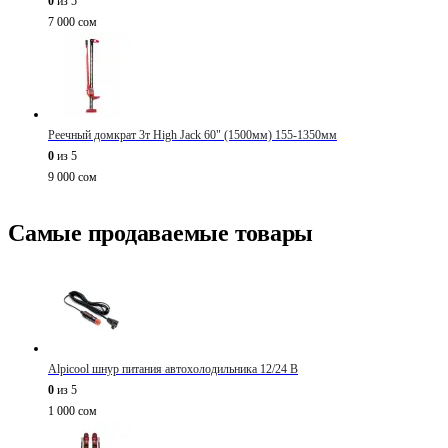
0
из 5
7 000
сом
Реечный домкрат 3т High Jack 60" (1500мм) 155-1350мм
0
из 5
9 000
сом
Самые продаваемые товары
Alpicool шнур питания автохолодильника 12/24 В
0
из 5
1 000
сом