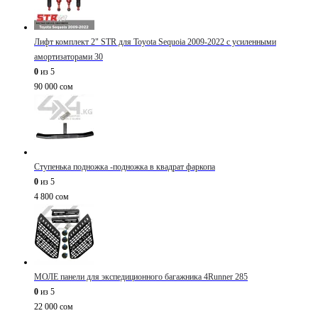
Лифт комплект 2" STR для Toyota Sequoia 2009-2022 с усиленными
амортизаторами 30
0
из 5
90 000
сом
Ступенька подножка -подножка в квадрат фаркопа
0
из 5
4 800
сом
МОЛЕ панели для экспедиционного багажника 4Runner 285
0
из 5
22 000
сом