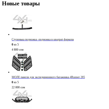
Новые товары
Ступенька подножка -подножка в квадрат фаркопа
0
из 5
4 800
сом
МОЛЕ панели для экспедиционного багажника 4Runner 285
0
из 5
22 000
сом