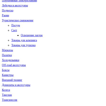
Портативные электростанции
Лебедки и аксессуары
Подвеска
Рации
Туристическое снаряжение
Посуда
Свет
Освещение лагеря
Товары для кемпинга
Товары для туризма
Маркизы
Палатки
Холодильники
Off-road аксессуары
Боксы
Канистры
Внешний тюнинг
Домкраты и аксессуары
Колеса
Такелаж
Трансмиссия