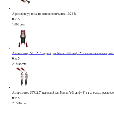
Alpicool шнур питания автохолодильника 12/24 В
0
из 5
1 000
сом
Амортизатор STR 2.5" задний для Nissan Y61 лифт 2" с выносным ресивером 
0
из 5
22 500
сом
Амортизатор STR 2.5″ передний для Nissan Y61 лифт 4″ с выносным ресиверо
0
из 5
20 500
сом