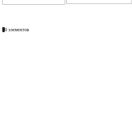
ПОЗВОНИТЕ
+996 701 66 66 61
0
0 элементов