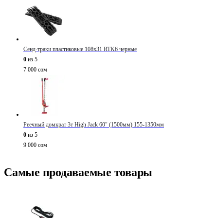
Сенд-траки пластиковые 108х31 RTK6 черные
0
из 5
7 000
сом
Реечный домкрат 3т High Jack 60" (1500мм) 155-1350мм
0
из 5
9 000
сом
Самые продаваемые товары