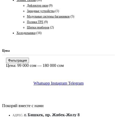
Тюнинг салона
(28)
Дефлектор окон
(9)
Зарядные устройства
(1)
Модульные системы багажников
(5)
Полики TPE
(9)
Щитки приборов
(2)
Холодильники
(16)
Цена
Минимальная
Максимальная
Фильтрация
цена
цена
Цена:
99 000 сом
—
180 000 сом
Whatsapp
Instagram
Telegram
Покоряй вместе с нами
г. Бишкек, пр. Жибек-Жолу 8
АДРЕС: