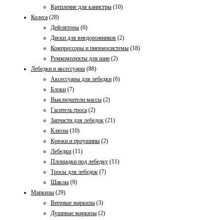
Крепление для канистры
(10)
Колеса
(28)
Дефляторы
(6)
Диски для внедорожников
(2)
Компрессоры и пневмосистемы
(18)
Ремкомплекты для шин
(2)
Лебедки и аксессуары
(88)
Аксессуары для лебедки
(6)
Блоки
(7)
Выключатели массы
(2)
Гаситель тросa
(2)
Запчасти для лебедок
(21)
Клюзы
(10)
Крюки и проушины
(2)
Лебедки
(11)
Площадки под лебедку
(11)
Тросы для лебедок
(7)
Шаклы
(9)
Маркизы
(29)
Веерные маркизы
(3)
Душевые маркизы
(2)