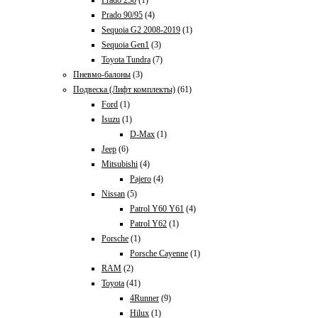
Prado 250
(1)
Prado 90/95
(4)
Sequoia G2 2008-2019
(1)
Sequoia Gen1
(3)
Toyota Tundra
(7)
Пневмо-балоны
(3)
Подвеска (Лифт комплекты)
(61)
Ford
(1)
Isuzu
(1)
D-Max
(1)
Jeep
(6)
Mitsubishi
(4)
Pajero
(4)
Nissan
(5)
Patrol Y60 Y61
(4)
Patrol Y62
(1)
Porsche
(1)
Porsche Cayenne
(1)
RAM
(2)
Toyota
(41)
4Runner
(9)
Hilux
(1)