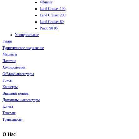
4Runner
Land Cruiser 100
Land Cruiser 200
Land Cruiser 80
Prado 90 95
Универсальные
Рации
Туристическое снаряжение
Маркизы
Палатки
Холодильники
Off-road аксессуары
Боксы
Канистры
Внешний тюнинг
Домкраты и аксессуары
Колеса
Такелаж
Трансмиссия
О Нас