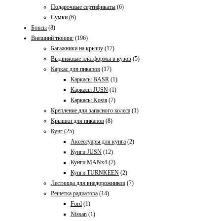
Подарочные сертификаты
(6)
Сумки
(6)
Боксы
(8)
Внешний тюнинг
(196)
Багажники на крышу
(17)
Выдвижные платформы в кузов
(5)
Каркас для пикапов
(17)
Каркасы BASR
(1)
Каркасы JUSN
(1)
Каркасы Kosta
(7)
Крепление для запасного колеса
(1)
Крышки для пикапов
(8)
Кунг
(25)
Аксессуары для кунга
(2)
Кунги JUSN
(12)
Кунги MANx4
(7)
Кунги TURNKEEN
(2)
Лестницы для внедорожников
(7)
Решетка радиатора
(14)
Ford
(1)
Nissan
(1)