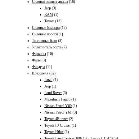
Силовая защита днища
(16)
Jeep
(3)
RAM
(1)
Toyota
(12)
Силовые бампера
(17)
Силовые пороги
(1)
Топливные баки
(3)
Уплотнитель борта
(7)
Фаркопы
(10)
Фары
(3)
Фендера
(11)
Шноркеля
(32)
Isuzu
(1)
Jeep
(1)
Land Rover
(3)
Mitsubishi Pajero
(1)
Nissan Patrol Y60
(1)
Nissan Patrol Y61
(3)
Toyota 4Runner
(2)
Toyota FJ Cruiser
(1)
Toyota Hilux
(1)
Toyota Land Cruiser 100/ 105 / Lexus LX 470
(3)