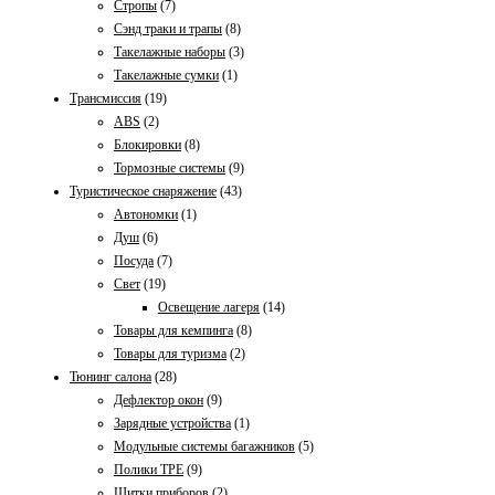
Стропы
(7)
Сэнд траки и трапы
(8)
Такелажные наборы
(3)
Такелажные сумки
(1)
Трансмиссия
(19)
ABS
(2)
Блокировки
(8)
Тормозные системы
(9)
Туристическое снаряжение
(43)
Автономки
(1)
Душ
(6)
Посуда
(7)
Свет
(19)
Освещение лагеря
(14)
Товары для кемпинга
(8)
Товары для туризма
(2)
Тюнинг салона
(28)
Дефлектор окон
(9)
Зарядные устройства
(1)
Модульные системы багажников
(5)
Полики TPE
(9)
Щитки приборов
(2)