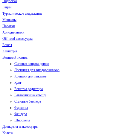
Подвеска
Рации
Туристическое снаряжение
Маркизы
Палатки
Холодильники
Off-road аксессуары
Боксы
Канистры
Внешний тюнинг
Силовая защита днища
Лестницы для внедорожников
Крышки для пикапов
Кунг
Решетка радиатора
Багажники на крышу
Силовые бампера
Фаркопы
Фендера
Шноркеля
Домкраты и аксессуары
Колеса